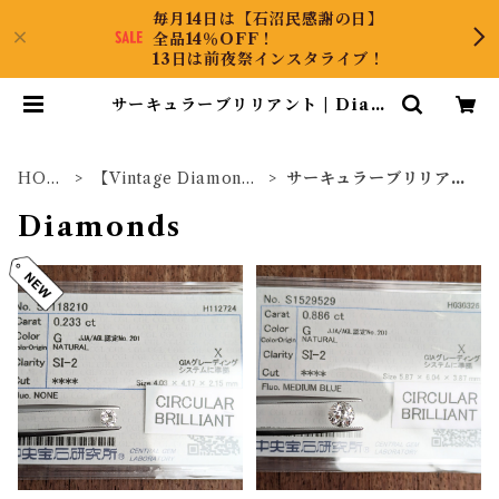
毎月14日は【石沼民感謝の日】
全品14％OFF！
13日は前夜祭インスタライブ！
サーキュラーブリリアント | Diam
ondAntique
HOM
【Vintage Diamond
サーキュラーブリリアン
E
s】
ト
Diamonds