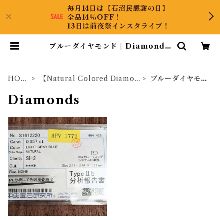
毎月14日は【石沼民感謝の日】
全品14％OFF！
13日は前夜祭インスタライブ！
ブルーダイヤモンド | DiamondA
ntique
HOM
【Natural Colored Diamon
ブルーダイヤモン
E
ds】
ド
Diamonds