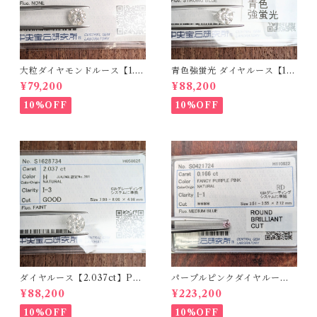
大粒ダイヤモンドルース【1.5
青色強蛍光 ダイヤルース【1.5
90ct】PRO207355
00ct】PRO208926
¥79,200
¥88,200
10%OFF
10%OFF
ダイヤルース【2.037ct】PR
パープルピンクダイヤルース
O208851
【0.166ct】PRO204575
¥88,200
¥223,200
10%OFF
10%OFF