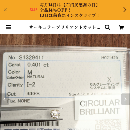
毎月14日は【石沼民感謝の日】
全品14％OFF！
13日は前夜祭インスタライブ！
サーキュラーブリリアントカットダ
イヤルース【0.401ct】PRO2078
53 | DiamondAntique