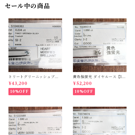
セール中の商品
トリートグリーニッシュブル
黄色強蛍光 ダイヤルース【1.0
ーダイヤルース【0.234ct】P
98ct】PRO208215
¥43,200
¥52,200
RO206812
10%OFF
10%OFF