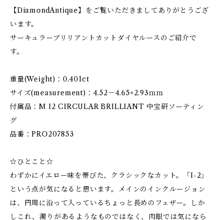
【DiamondAntique】をご覧いただきましてありがとうござ
います。
サーキュラーブリリアントカットダイヤルースのご紹介で
す。
重量(Weight)：0.401ct
サイズ(measurement)：4.52－4.65×2.93ｍｍ
付属品：M I2 CIRCULAR BRILLIANT 中宝研ソーティン
グ
品番：PRO207853
☆ひとこと☆
わずかにイエロー味を帯びた、クラシックなカット。「I-2」
という点が気になると思います。メインのインクルージョン
は、円周に沿って入っているちょっと長めのフェザー。しか
しこれ、濁りがあるようなものではなく、肉眼では気になら