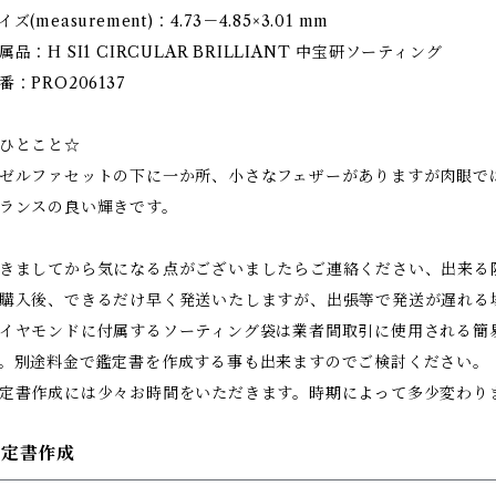
イズ(measurement)：4.73－4.85×3.01 mm
属品：H SI1 CIRCULAR BRILLIANT 中宝研ソーティング
番：PRO206137
ひとこと☆
ゼルファセットの下に一か所、小さなフェザーがありますが肉眼で
ランスの良い輝きです。
きましてから気になる点がございましたらご連絡ください、出来る
購入後、できるだけ早く発送いたしますが、出張等で発送が遅れる
イヤモンドに付属するソーティング袋は業者間取引に使用される簡
。別途料金で鑑定書を作成する事も出来ますのでご検討ください。
定書作成には少々お時間をいただきます。時期によって多少変わり
鑑定書作成