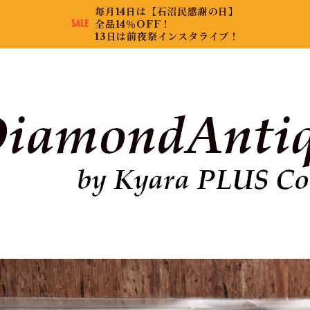
毎月14日は【石沼民感謝の日】
全品14％OFF！
13日は前夜祭インスタライブ！