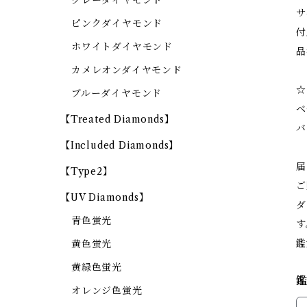
グレーダイヤモンド
サ
ピンクダイヤモンド
付
ホワイトダイヤモンド
品
カメレオンダイヤモンド
☆
ブルーダイヤモンド
ベ
【Treated Diamonds】
バ
【Included Diamonds】
届
【Type2】
ご
【UV Diamonds】
ダ
青色蛍光
す
鑑
黄色蛍光
黄緑色蛍光
オレンジ色蛍光