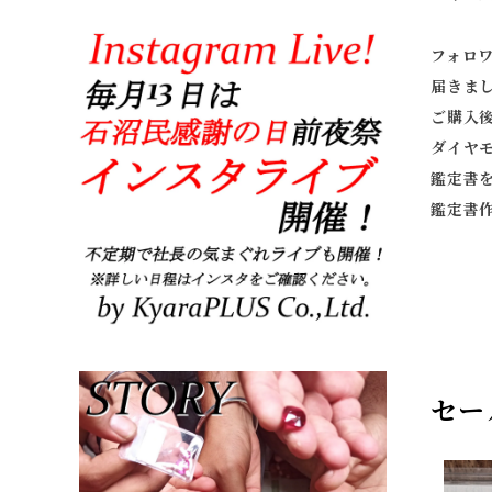
フォロ
届きま
ご購入
ダイヤ
鑑定書
鑑定書
セー