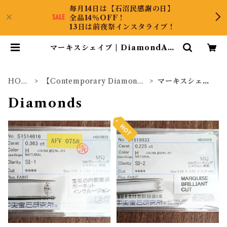
毎月14日は【石沼民感謝の日】
全品14％OFF！
13日は前夜祭インスタライブ！
マーキスシェイプ | DiamondAnt
ique
HOM
【Contemporary Diamond
マーキスシェイ
E
s】
プ
Diamonds