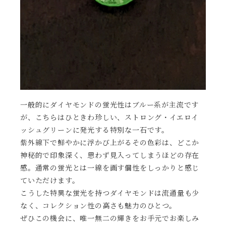
一般的にダイヤモンドの蛍光性はブルー系が主流です
が、こちらはひときわ珍しい、ストロング・イエロイ
ッシュグリーンに発光する特別な一石です。
紫外線下で鮮やかに浮かび上がるその色彩は、どこか
神秘的で印象深く、思わず見入ってしまうほどの存在
感。通常の蛍光とは一線を画す個性をしっかりと感じ
ていただけます。
こうした特異な蛍光を持つダイヤモンドは流通量も少
なく、コレクション性の高さも魅力のひとつ。
ぜひこの機会に、唯一無二の輝きをお手元でお楽しみ