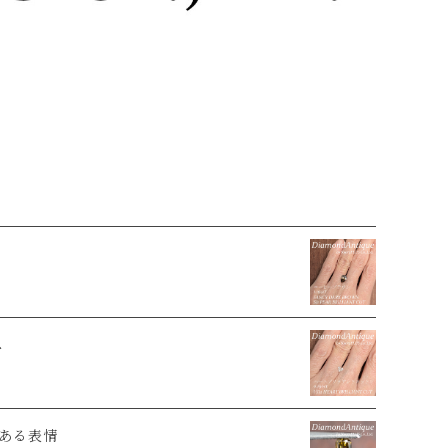
ド
ス
ある表情