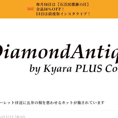
毎月14日は【石沼民感謝の日】
全品14％OFF！
13日は前夜祭インスタライブ！
ーレット付近に五弁の桜を思わせるカットが施されています
/02/23 18:00