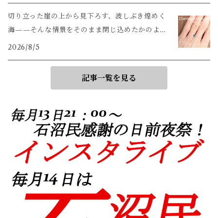
切り立った崖の上から見下ろす、波しぶき煌めく
海——そんな情景をそのまま閉じ込めたかのよう
な輝き
2026/8/5
記事一覧を見る