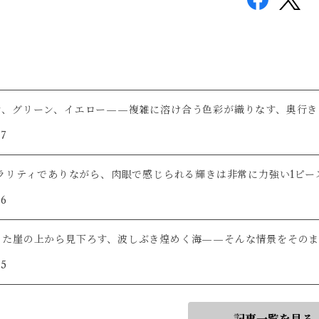
ン、グリーン、イエロー——複雑に溶け合う色彩が織りなす、奥行き
/7
クラリティでありながら、肉眼で感じられる輝きは非常に力強い1ピー
/6
った崖の上から見下ろす、波しぶき煌めく海——そんな情景をそのま
/5