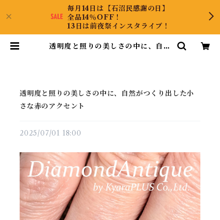
毎月14日は【石沼民感謝の日】
全品14％OFF！
13日は前夜祭インスタライブ！
透明度と照りの美しさの中に、自然
がつくり出した小さな赤のアクセン
ト | DiamondAntique
透明度と照りの美しさの中に、自然がつくり出した小
さな赤のアクセント
2025/07/01 18:00