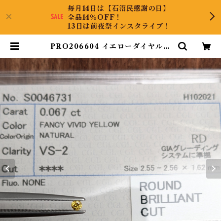
毎月14日は【石沼民感謝の日】
全品14％OFF！
13日は前夜祭インスタライブ！
PRO206604 イエローダイヤルー
ス [0.067ct] | DiamondAntiqu
e