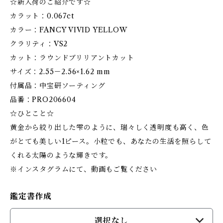
☆新入荷のご紹介です☆
カラット：0.067ct
カラー：FANCY VIVID YELLOW
クラリティ：VS2
カット：ラウンドブリリアントカット
サイズ：2.55－2.56×1.62 mm
付属品：中宝研ソーティング
品番：PRO206604
☆ひとこと☆
黄金から絞り出した雫のように、瑞々しく透明度も高く、色
がとても美しい1ピース。小粒でも、あなたの生活を照らして
くれる太陽のような輝きです。
※インスタグラムにて、動画もご覧ください
鑑定書作成
選択なし