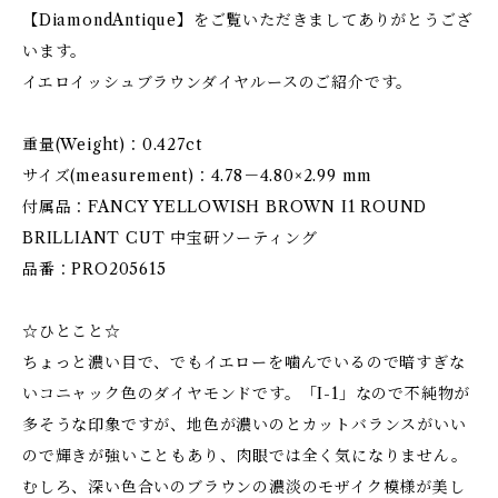
【DiamondAntique】をご覧いただきましてありがとうござ
います。
イエロイッシュブラウンダイヤルースのご紹介です。
重量(Weight)：0.427ct
サイズ(measurement)：4.78－4.80×2.99 mm
付属品：FANCY YELLOWISH BROWN I1 ROUND
BRILLIANT CUT 中宝研ソーティング
品番：PRO205615
☆ひとこと☆
ちょっと濃い目で、でもイエローを噛んでいるので暗すぎな
いコニャック色のダイヤモンドです。「I-1」なので不純物が
多そうな印象ですが、地色が濃いのとカットバランスがいい
ので輝きが強いこともあり、肉眼では全く気になりません。
むしろ、深い色合いのブラウンの濃淡のモザイク模様が美し