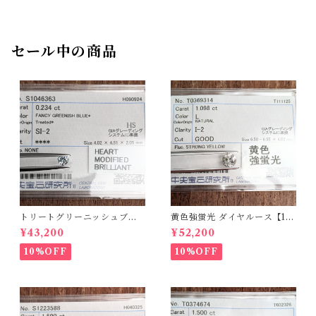
セール中の商品
トリートグリーニッシュブル
黄色強蛍光 ダイヤルース【1.0
ーダイヤルース【0.234ct】P
98ct】PRO208215
¥43,200
¥52,200
RO206812
10%OFF
10%OFF