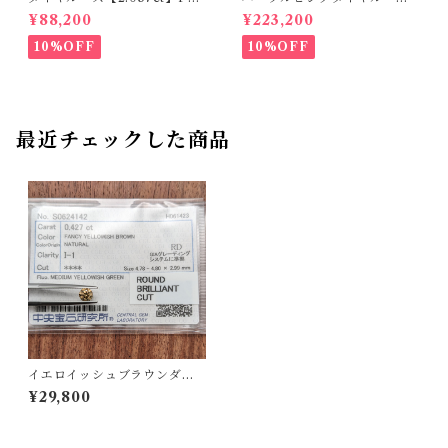
O208851
【0.166ct】PRO204575
¥88,200
¥223,200
10%OFF
10%OFF
最近チェックした商品
イエロイッシュブラウンダイ
ヤルース【0.427ct】PRO20
¥29,800
5615