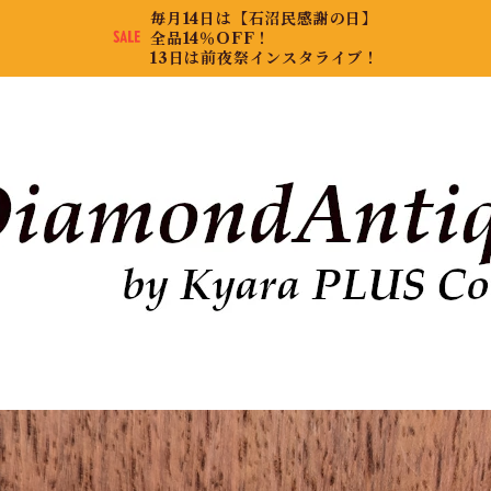
毎月14日は【石沼民感謝の日】
全品14％OFF！
13日は前夜祭インスタライブ！