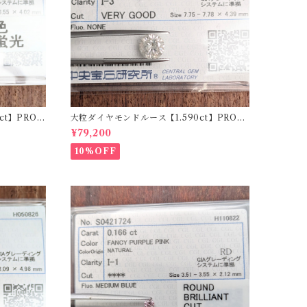
t】PRO2
大粒ダイヤモンドルース【1.590ct】PRO20
7355
¥79,200
10%OFF