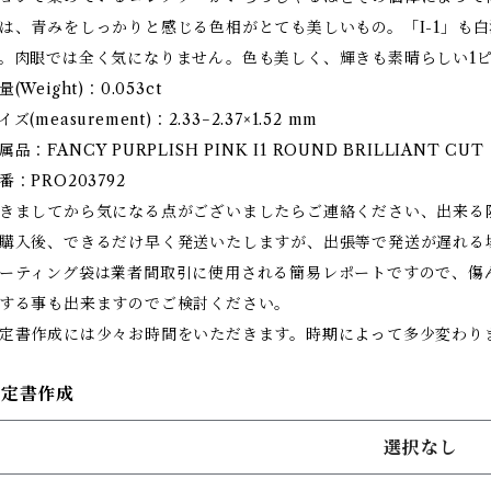
は、青みをしっかりと感じる色相がとても美しいもの。「I-1」も
。肉眼では全く気になりません。色も美しく、輝きも素晴らしい1
量(Weight)：0.053ct
イズ(measurement)：2.33−2.37×1.52 mm
属品：FANCY PURPLISH PINK I1 ROUND BRILLIANT 
番：PRO203792
きましてから気になる点がございましたらご連絡ください、出来る
購入後、できるだけ早く発送いたしますが、出張等で発送が遅れる
ーティング袋は業者間取引に使用される簡易レポートですので、傷
する事も出来ますのでご検討ください。
定書作成には少々お時間をいただきます。時期によって多少変わり
鑑定書作成
選択なし