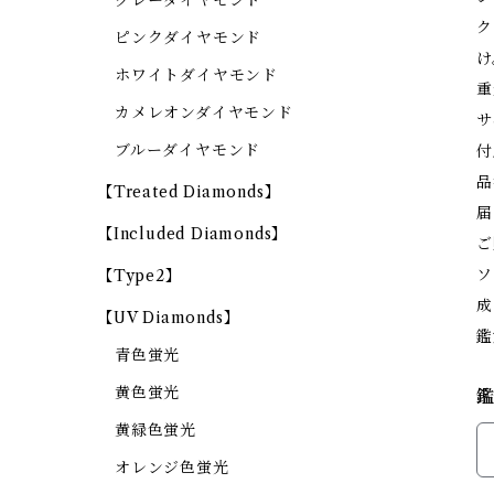
グレーダイヤモンド
ク
ピンクダイヤモンド
け
ホワイトダイヤモンド
重
カメレオンダイヤモンド
サ
ブルーダイヤモンド
付
品
【Treated Diamonds】
届
【Included Diamonds】
ご
ソ
【Type2】
成
【UV Diamonds】
鑑
青色蛍光
黄色蛍光
黄緑色蛍光
オレンジ色蛍光