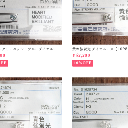
トグリーニッシュブルーダイヤルース
黄色強蛍光 ダイヤルース【1.098c
4ct】PRO206812
08215
200
¥52,200
OFF
10%OFF