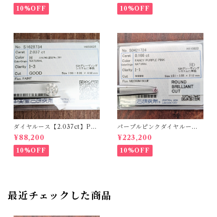
10%OFF
10%OFF
ダイヤルース【2.037ct】PR
パープルピンクダイヤルース
O208851
【0.166ct】PRO204575
¥88,200
¥223,200
10%OFF
10%OFF
最近チェックした商品