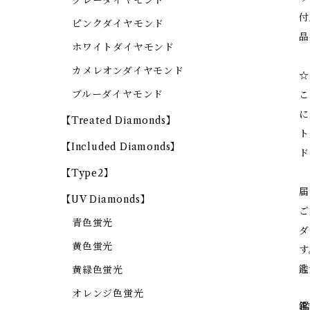
グレーダイヤモンド
付
ピンクダイヤモンド
品
ホワイトダイヤモンド
カメレオンダイヤモンド
☆
ブルーダイヤモンド
こ
に
【Treated Diamonds】
ト
【Included Diamonds】
ド
【Type2】
届
【UV Diamonds】
ご
青色蛍光
ダ
黄色蛍光
す
鑑
黄緑色蛍光
オレンジ色蛍光