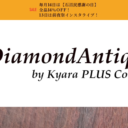
毎月14日は【石沼民感謝の日】
全品14％OFF！
13日は前夜祭インスタライブ！