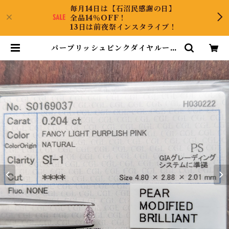
毎月14日は【石沼民感謝の日】
全品14％OFF！
13日は前夜祭インスタライブ！
パープリッシュピンクダイヤルース
【0.204ct】PRO203870 | Diam
ondAntique