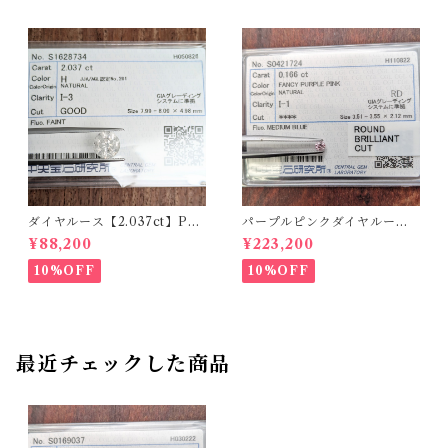
ダイヤルース【2.037ct】PR
パープルピンクダイヤルース
O208851
【0.166ct】PRO204575
¥88,200
¥223,200
10%OFF
10%OFF
最近チェックした商品