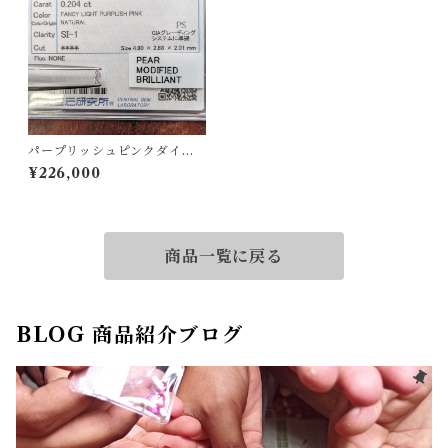
パープリッシュピンクダイヤ
ルース【0.204ct】PRO2038
¥226,000
70
商品一覧に戻る
BLOG 商品紹介ブログ