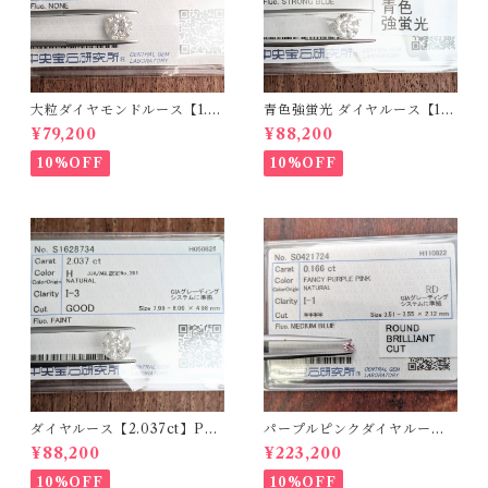
大粒ダイヤモンドルース【1.5
青色強蛍光 ダイヤルース【1.5
90ct】PRO207355
00ct】PRO208926
¥79,200
¥88,200
10%OFF
10%OFF
ダイヤルース【2.037ct】PR
パープルピンクダイヤルース
O208851
【0.166ct】PRO204575
¥88,200
¥223,200
10%OFF
10%OFF