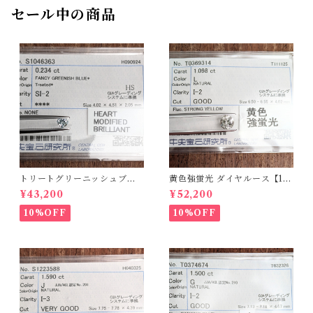
セール中の商品
トリートグリーニッシュブル
黄色強蛍光 ダイヤルース【1.0
ーダイヤルース【0.234ct】P
98ct】PRO208215
¥43,200
¥52,200
RO206812
10%OFF
10%OFF