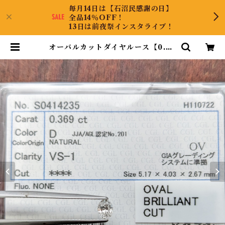
毎月14日は【石沼民感謝の日】
全品14％OFF！
13日は前夜祭インスタライブ！
オーバルカットダイヤルース【0.36
9ct】PRO204851 | DiamondA
ntique