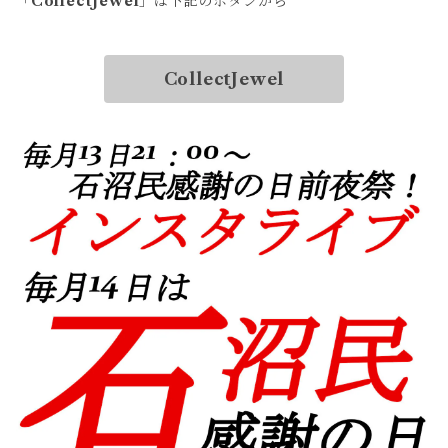
「
CollectJewel
」は下記のボタンから
CollectJewel