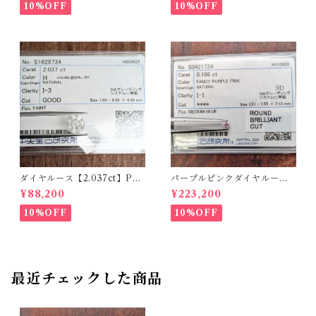
10%OFF
10%OFF
ダイヤルース【2.037ct】PR
パープルピンクダイヤルース
O208851
【0.166ct】PRO204575
¥88,200
¥223,200
10%OFF
10%OFF
最近チェックした商品