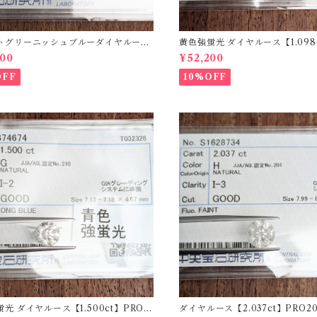
トグリーニッシュブルーダイヤルース
黄色強蛍光 ダイヤルース【1.098c
4ct】PRO206812
08215
200
¥52,200
OFF
10%OFF
光 ダイヤルース【1.500ct】PRO2
ダイヤルース【2.037ct】PRO20