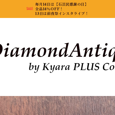
毎月14日は【石沼民感謝の日】
全品14％OFF！
13日は前夜祭インスタライブ！