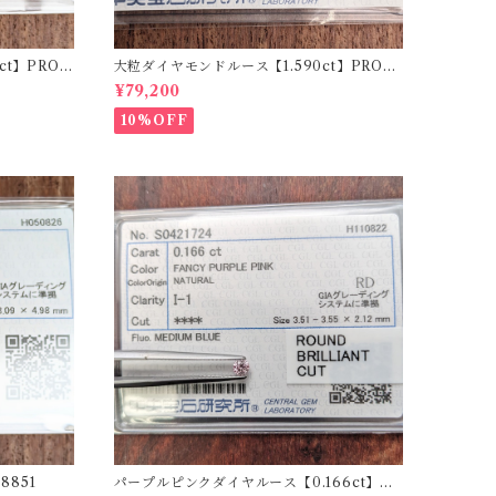
t】PRO2
大粒ダイヤモンドルース【1.590ct】PRO20
7355
¥79,200
10%OFF
8851
パープルピンクダイヤルース【0.166ct】PR