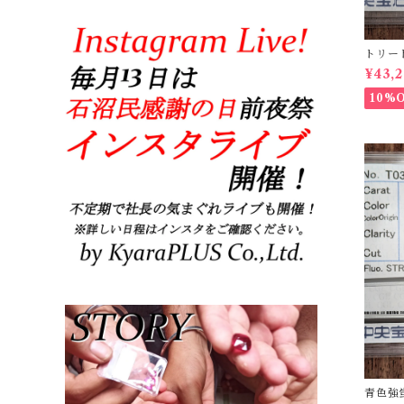
トリー
【0.23
¥43,
10%
青色強蛍