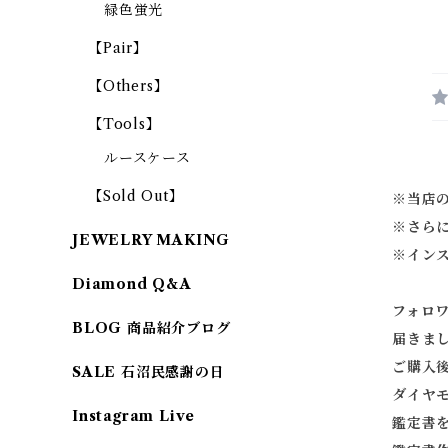
緑色蛍光
【Pair】
【Others】
【Tools】
ルースケース
【Sold Out】
※当店
※
さら
JEWELRY MAKING
※
イン
Diamond Q&A
フォロ
BLOG 商品紹介ブログ
届きま
ご購入
SALE 石沼民感謝の日
ダイヤ
Instagram Live
鑑定書