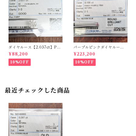
ダイヤルース【2.037ct】PR
パープルピンクダイヤルース
O208851
【0.166ct】PRO204575
¥88,200
¥223,200
10%OFF
10%OFF
最近チェックした商品