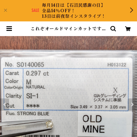
毎月14日は【石沼民感謝の日】
全品14％OFF！
13日は前夜祭インスタライブ！
これぞオールドマインカットです！
ダイヤルース | DiamondAntiqu
e