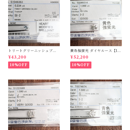
トリートグリーニッシュブル
黄色強蛍光 ダイヤルース【1.0
ーダイヤルース【0.234ct】P
98ct】PRO208215
¥43,200
¥52,200
RO206812
10%OFF
10%OFF