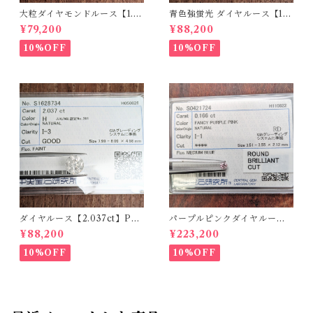
大粒ダイヤモンドルース【1.5
青色強蛍光 ダイヤルース【1.5
90ct】PRO207355
00ct】PRO208926
¥79,200
¥88,200
10%OFF
10%OFF
ダイヤルース【2.037ct】PR
パープルピンクダイヤルース
O208851
【0.166ct】PRO204575
¥88,200
¥223,200
10%OFF
10%OFF