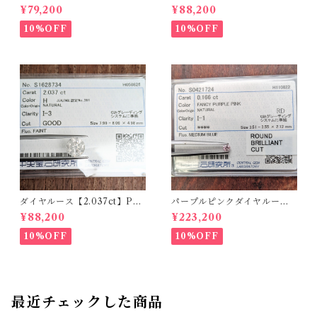
90ct】PRO207355
00ct】PRO208926
¥79,200
¥88,200
10%OFF
10%OFF
ダイヤルース【2.037ct】PR
パープルピンクダイヤルース
O208851
【0.166ct】PRO204575
¥88,200
¥223,200
10%OFF
10%OFF
最近チェックした商品