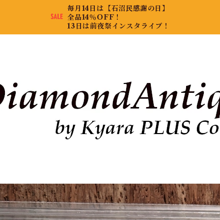
毎月14日は【石沼民感謝の日】
全品14％OFF！
13日は前夜祭インスタライブ！