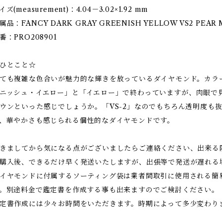
イズ(measurement)：4.04－3.02×1.92 mm
属品：FANCY DARK GRAY GREENISH YELLOW VS2 PEA
番：PRO208901
ひとこと☆
ても複雑な色合いが魅力的な輝きを放っているダイヤモンド。カラ
ニッシュ・イエロー」と「イエロー」で終わっていますが、肉眼で
ウンといった感じでしょうか。「VS-2」なのでもちろん透明度も
、華やかさも感じられる個性的なダイヤモンドです。
きましてから気になる点がございましたらご連絡ください、出来る
購入後、できるだけ早く発送いたしますが、出張等で発送が遅れる
イヤモンドに付属するソーティング袋は業者間取引に使用される簡
。別途料金で鑑定書を作成する事も出来ますのでご検討ください。
定書作成には少々お時間をいただきます。時期によって多少変わり