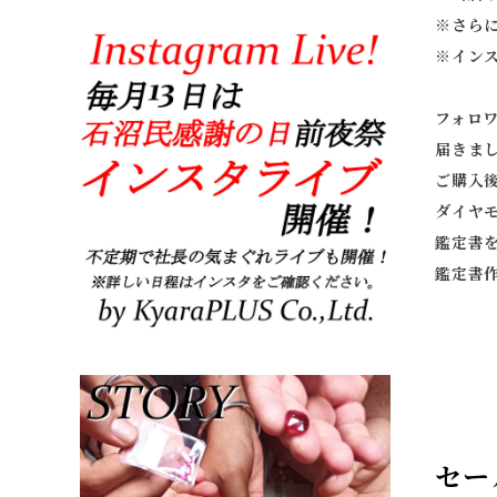
※
さら
※
イン
フォロ
届きま
ご購入
ダイヤ
鑑定書
鑑定書
セー