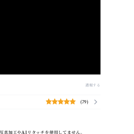
通報する
(79)
写真加工やAIリタッチを使用してません。