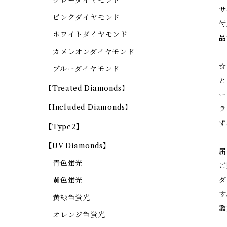
グレーダイヤモンド
サ
ピンクダイヤモンド
付
ホワイトダイヤモンド
品
カメレオンダイヤモンド
☆
ブルーダイヤモンド
と
【Treated Diamonds】
ー
【Included Diamonds】
ラ
ず
【Type2】
【UV Diamonds】
届
青色蛍光
ご
ダ
黄色蛍光
す
黄緑色蛍光
鑑
オレンジ色蛍光