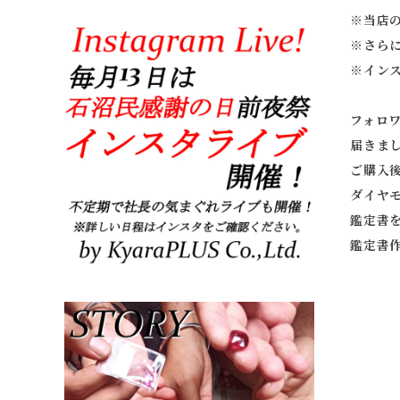
※当店
※
さら
※
イン
フォロ
届きま
ご購入
ダイヤ
鑑定書
鑑定書