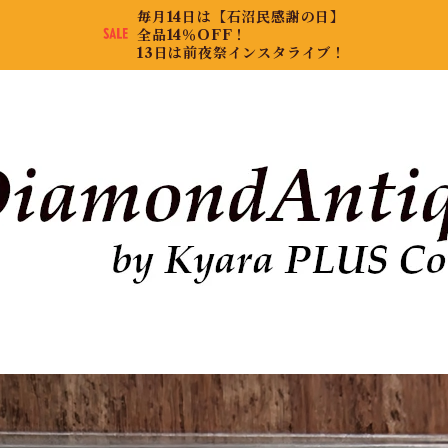
毎月14日は【石沼民感謝の日】
全品14％OFF！
13日は前夜祭インスタライブ！