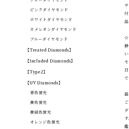
グレーダイヤモンド
サ
ピンクダイヤモンド
付
ホワイトダイヤモンド
品
カメレオンダイヤモンド
☆
ブルーダイヤモンド
静
【Treated Diamonds】
い
【Included Diamonds】
モ
日
【Type2】
で
【UV Diamonds】
青色蛍光
届
ご
黄色蛍光
ダ
黄緑色蛍光
す
オレンジ色蛍光
鑑