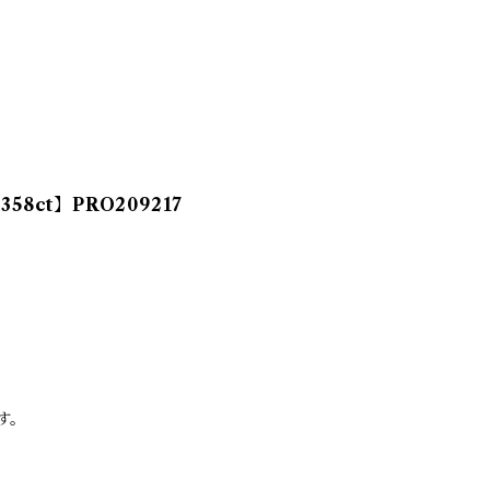
ct】PRO209217
す。