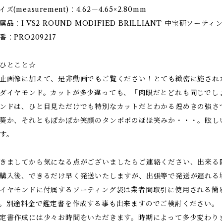
イズ(measurement)：4.62－4.65×2.80mm
属品：I VS2 ROUND MODIFIED BRILLIANT 中宝研ソーティ
番：PRO209217
ひとこと☆
止画像に加えて、是非動画でもご覧ください！とても緻密に施され
ダイヤモンド。カットが多少違っても、「肉眼だとどれも同じでし
ンドは、ひと目見ただけでも特別なカットだとわかる煌めきの強さ
葵か、それともぽかぽか笑顔のタンポポのほほ笑みか・・・。眩し
す。
きましてから気になる点がございましたらご連絡ください、出来る
購入後、できるだけ早く発送いたしますが、出張等で発送が遅れる
イヤモンドに付属するソーティング袋は業者間取引に使用される簡
。別途料金で鑑定書を作成する事も出来ますのでご検討ください。
定書作成には少々お時間をいただきます。時期によって多少変わり