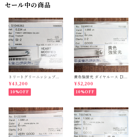
セール中の商品
トリートグリーニッシュブル
黄色強蛍光 ダイヤルース【1.0
ーダイヤルース【0.234ct】P
98ct】PRO208215
¥43,200
¥52,200
RO206812
10%OFF
10%OFF