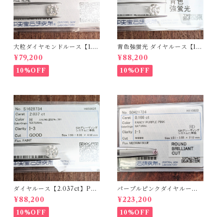
大粒ダイヤモンドルース【1.5
青色強蛍光 ダイヤルース【1.5
90ct】PRO207355
00ct】PRO208926
¥79,200
¥88,200
10%OFF
10%OFF
ダイヤルース【2.037ct】PR
パープルピンクダイヤルース
O208851
【0.166ct】PRO204575
¥88,200
¥223,200
10%OFF
10%OFF