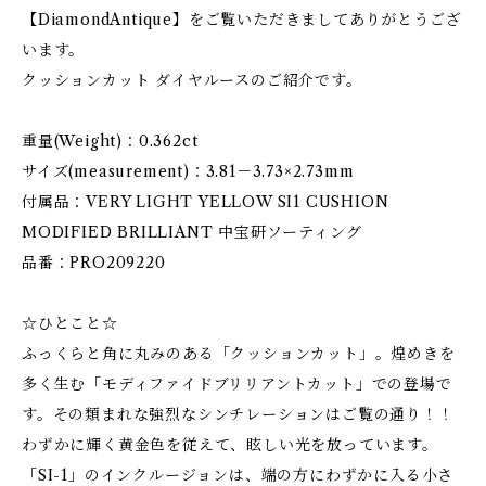
【DiamondAntique】をご覧いただきましてありがとうござ
います。
クッションカット ダイヤルースのご紹介です。
重量(Weight)：0.362ct
サイズ(measurement)：3.81－3.73×2.73mm
付属品：VERY LIGHT YELLOW SI1 CUSHION
MODIFIED BRILLIANT 中宝研ソーティング
品番：PRO209220
☆ひとこと☆
ふっくらと角に丸みのある「クッションカット」。煌めきを
多く生む「モディファイドブリリアントカット」での登場で
す。その類まれな強烈なシンチレーションはご覧の通り！！
わずかに輝く黄金色を従えて、眩しい光を放っています。
「SI-1」のインクルージョンは、端の方にわずかに入る小さ