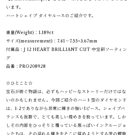
います。
ハートシェイプ ダイヤルースのご紹介です。
重量(Weight)：1.189ct
サイズ(measurement)：7.41－7.55×3.67mm
付属品：J I2 HEART BRILLIANT CUT 中宝研ソーティン
グ
品番：PRO208928
☆ひとこと☆
宝石が紡ぐ物語は、必ずもハッピーなストーリーだけではな
いのかもしれません。今回ご紹介のハート型のダイヤモンド
は、I-2でありながら非常に輝きの強い1ピース。シェイプバ
ランスも抜群で、とても美しい煌めきを放っています。しか
しその内部をひっそりと覆っている黒っぽいインクルージョ
ンたちは、その溢れる輝きをそこに留めようとする茨の螺旋