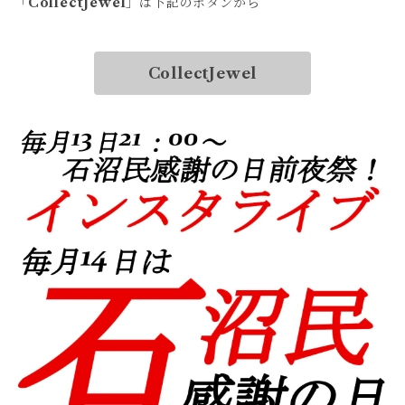
「
CollectJewel
」は下記のボタンから
CollectJewel