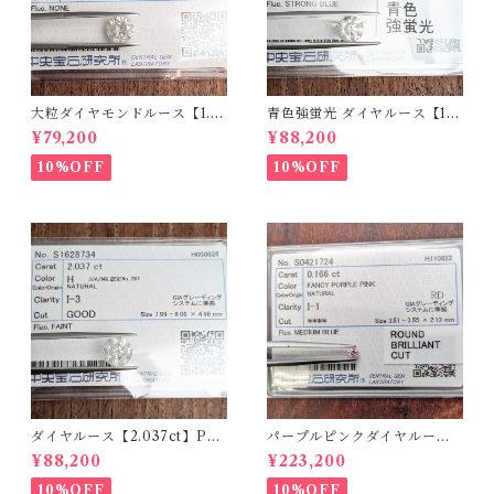
大粒ダイヤモンドルース【1.5
青色強蛍光 ダイヤルース【1.5
90ct】PRO207355
00ct】PRO208926
¥79,200
¥88,200
10%OFF
10%OFF
ダイヤルース【2.037ct】PR
パープルピンクダイヤルース
O208851
【0.166ct】PRO204575
¥88,200
¥223,200
10%OFF
10%OFF