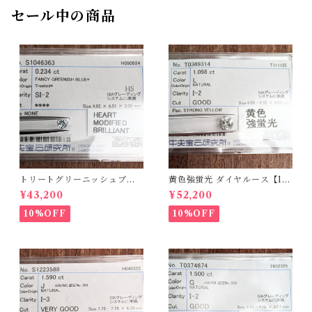
セール中の商品
トリートグリーニッシュブル
黄色強蛍光 ダイヤルース【1.0
ーダイヤルース【0.234ct】P
98ct】PRO208215
¥43,200
¥52,200
RO206812
10%OFF
10%OFF