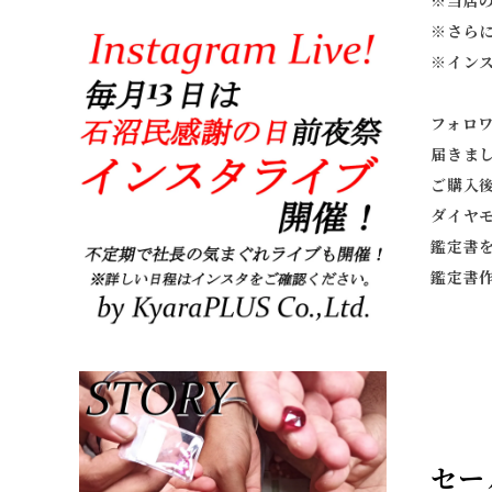
※当店
※
さら
※
イン
フォロ
届きま
ご購入
ダイヤ
鑑定書
鑑定書
セー