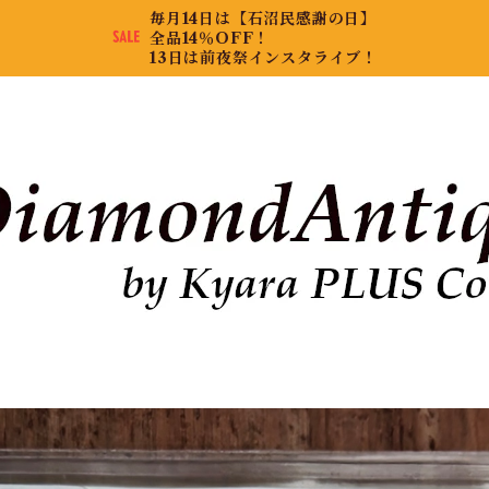
毎月14日は【石沼民感謝の日】
全品14％OFF！
13日は前夜祭インスタライブ！