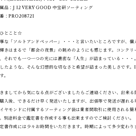
属品：J I2 VERY GOOD 中宝研ソーティング
番：PRO208721
ひとこと☆
事な「ソルトアンドペッパー」・・・と言いたいところですが、個
輝きはまるで「都会の夜景」の眺めのようにも感じます。コンクリ
、それでも一つ一つの光には濃密な「人生」が詰まっている・・・
したような、そんな幻想的な切なさと希望が詰まった美しさです。I
す。
きましてから気になる点がございましたらご連絡ください、出来る
購入後、できるだけ早く発送いたしますが、出張等で発送が遅れる
イヤモンドに付属するソーティング袋は業者間取引に使用される簡
。別途料金で鑑定書を作成する事も出来ますのでご検討ください。
定書作成には少々お時間をいただきます。時期によって多少変わり