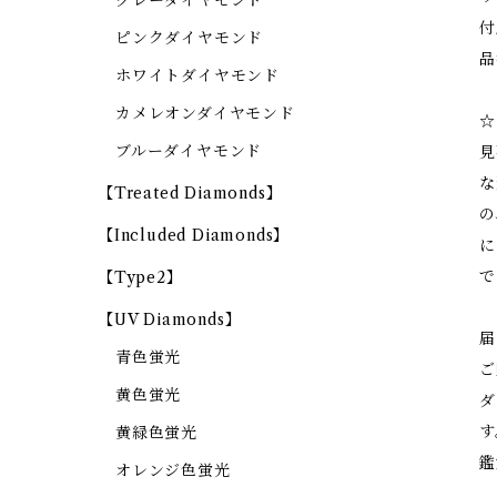
グレーダイヤモンド
付
ピンクダイヤモンド
品
ホワイトダイヤモンド
カメレオンダイヤモンド
☆
ブルーダイヤモンド
見
な
【Treated Diamonds】
の
【Included Diamonds】
に
で
【Type2】
【UV Diamonds】
届
青色蛍光
ご
黄色蛍光
ダ
す
黄緑色蛍光
鑑
オレンジ色蛍光