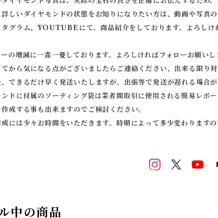
のダイヤモンド写真は、実際の宝石の良さを正確にお伝えするため、
に詳しいダイヤモンドの状態をお知りになりたい方は、動画や写真の
スタグラム、YOUTUBEにて、商品紹介をしております。よろしけ
ワーの増減に一喜一憂しております。よろしければフォローお願いし
してから気になる点がございましたらご連絡ください、出来る限り対
後、できるだけ早く発送いたしますが、出張等で発送が遅れる場合が
モンドに付属のソーティング袋は業者間取引に使用される簡易レポー
を作成する事も出来ますのでご検討ください。
作成には少々お時間をいただきます。時期によって多少変わりますの
ル中の商品