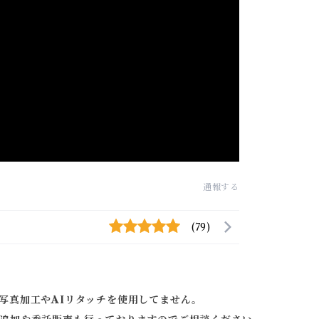
通報する
(79)
写真加工やAIリタッチを使用してません。