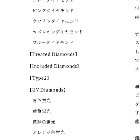
グレーダイヤモンド
付
ピンクダイヤモンド
品
ホワイトダイヤモンド
カメレオンダイヤモンド
☆
ブルーダイヤモンド
ス
し
【Treated Diamonds】
で
【Included Diamonds】
ス
【Type2】
届
【UV Diamonds】
ご
青色蛍光
ダ
黄色蛍光
す
鑑
黄緑色蛍光
オレンジ色蛍光