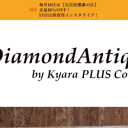
毎月14日は【石沼民感謝の日】
全品14％OFF！
13日は前夜祭インスタライブ！