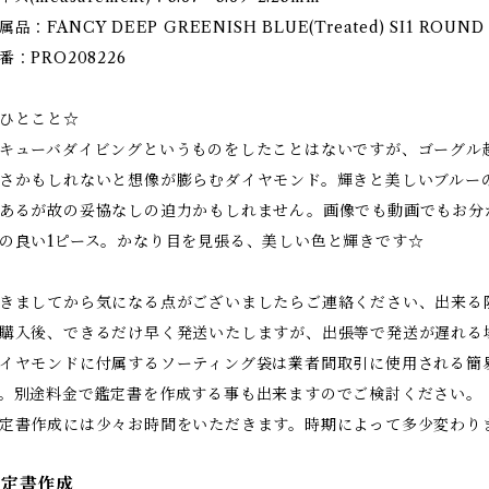
属品：FANCY DEEP GREENISH BLUE(Treated) SI1 ROU
番：PRO208226
ひとこと☆
キューバダイビングというものをしたことはないですが、ゴーグル
さかもしれないと想像が膨らむダイヤモンド。輝きと美しいブルー
あるが故の妥協なしの迫力かもしれません。画像でも動画でもお分
の良い1ピース。かなり目を見張る、美しい色と輝きです☆
きましてから気になる点がございましたらご連絡ください、出来る
購入後、できるだけ早く発送いたしますが、出張等で発送が遅れる
イヤモンドに付属するソーティング袋は業者間取引に使用される簡
。別途料金で鑑定書を作成する事も出来ますのでご検討ください。
定書作成には少々お時間をいただきます。時期によって多少変わり
鑑定書作成