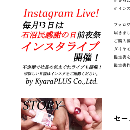
※
さら
※
イン
フォロ
届きま
ご購入
ダイヤ
鑑定書
鑑定書
セー