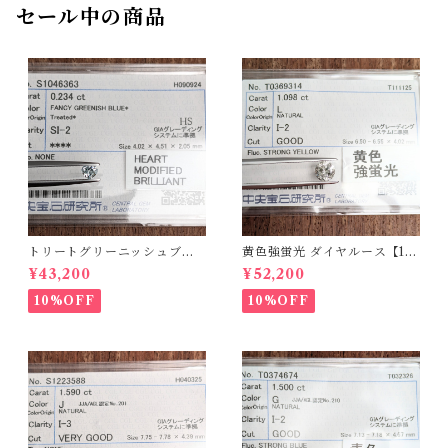
セール中の商品
トリートグリーニッシュブル
黄色強蛍光 ダイヤルース【1.0
ーダイヤルース【0.234ct】P
98ct】PRO208215
¥43,200
¥52,200
RO206812
10%OFF
10%OFF