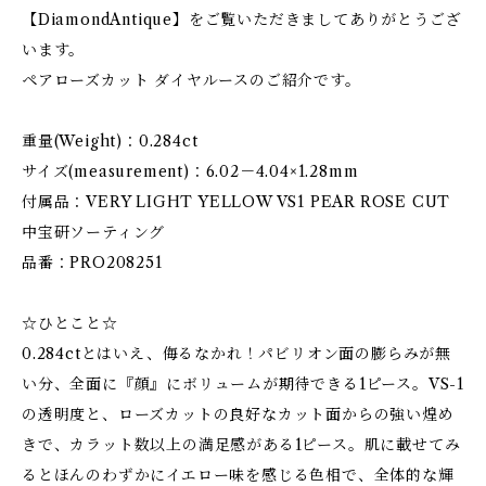
【DiamondAntique】をご覧いただきましてありがとうござ
います。
ペアローズカット ダイヤルースのご紹介です。
重量(Weight)：0.284ct
サイズ(measurement)：6.02－4.04×1.28mm
付属品：VERY LIGHT YELLOW VS1 PEAR ROSE CUT
中宝研ソーティング
品番：PRO208251
☆ひとこと☆
0.284ctとはいえ、侮るなかれ！パビリオン面の膨らみが無
い分、全面に『顔』にボリュームが期待できる1ピース。VS-1
の透明度と、ローズカットの良好なカット面からの強い煌め
きで、カラット数以上の満足感がある1ピース。肌に載せてみ
るとほんのわずかにイエロー味を感じる色相で、全体的な輝