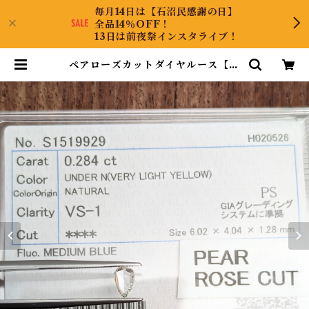
毎月14日は【石沼民感謝の日】
全品14％OFF！
13日は前夜祭インスタライブ！
ペアローズカットダイヤルース【0.
284ct】PRO208251 | Diamond
Antique