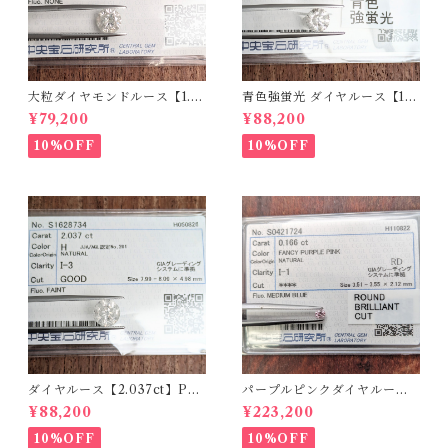
大粒ダイヤモンドルース【1.5
青色強蛍光 ダイヤルース【1.5
90ct】PRO207355
00ct】PRO208926
¥79,200
¥88,200
10%OFF
10%OFF
ダイヤルース【2.037ct】PR
パープルピンクダイヤルース
O208851
【0.166ct】PRO204575
¥88,200
¥223,200
10%OFF
10%OFF