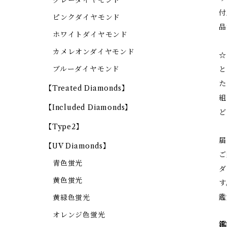
グレーダイヤモンド
付
ピンクダイヤモンド
品
ホワイトダイヤモンド
カメレオンダイヤモンド
☆
ブルーダイヤモンド
と
た
【Treated Diamonds】
組
【Included Diamonds】
ど
【Type2】
届
【UV Diamonds】
ご
青色蛍光
ダ
黄色蛍光
す
鑑
黄緑色蛍光
オレンジ色蛍光