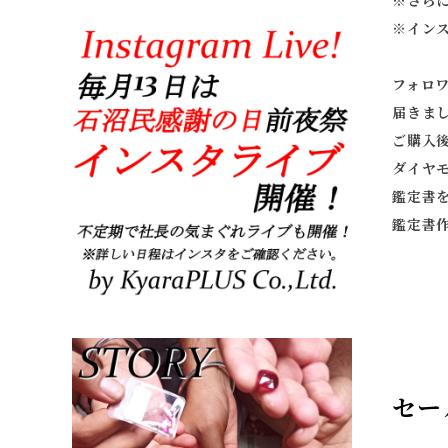
※
さら
※
イン
フォロ
届きま
ご購入
ダイヤ
鑑定書
鑑定書
セー