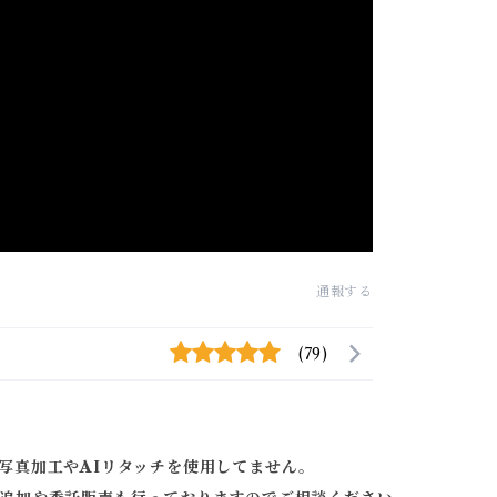
通報する
(79)
写真加工やAIリタッチを使用してません。