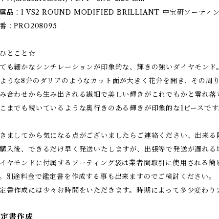
属品：I VS2 ROUND MODIFIED BRILLIANT 中宝研ソーティ
番：PRO208095
ひとこと☆
ても細かなシンチレーションが印象的な、輝きの強いダイヤモンド
ような8弁のダリアのようなカット面が大きく花弁を開き、その周
み合わせから生み出される繊細で美しい輝きがこれでもかと零れ落
こまでも続いているような奥行きのある輝きが印象的な1ピースです
きましてから気になる点がございましたらご連絡ください、出来る
購入後、できるだけ早く発送いたしますが、出張等で発送が遅れる
イヤモンドに付属するソーティング袋は業者間取引に使用される簡
。別途料金で鑑定書を作成する事も出来ますのでご検討ください。
定書作成には少々お時間をいただきます。時期によって多少変わり
鑑定書作成