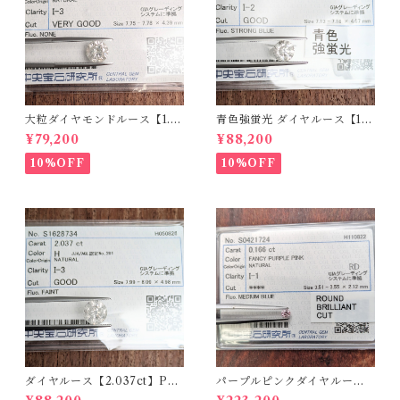
大粒ダイヤモンドルース【1.5
青色強蛍光 ダイヤルース【1.5
90ct】PRO207355
00ct】PRO208926
¥79,200
¥88,200
10%OFF
10%OFF
ダイヤルース【2.037ct】PR
パープルピンクダイヤルース
O208851
【0.166ct】PRO204575