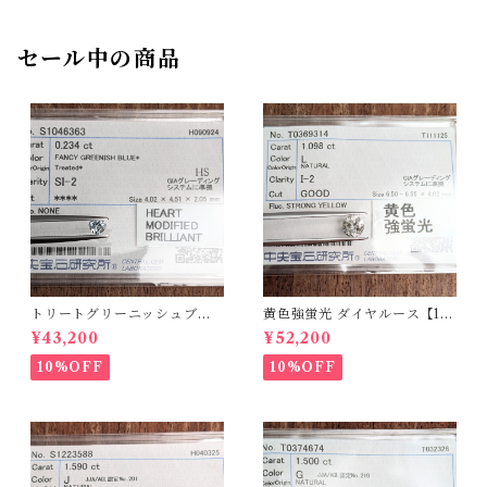
セール中の商品
トリートグリーニッシュブル
黄色強蛍光 ダイヤルース【1.0
ーダイヤルース【0.234ct】P
98ct】PRO208215
¥43,200
¥52,200
RO206812
10%OFF
10%OFF