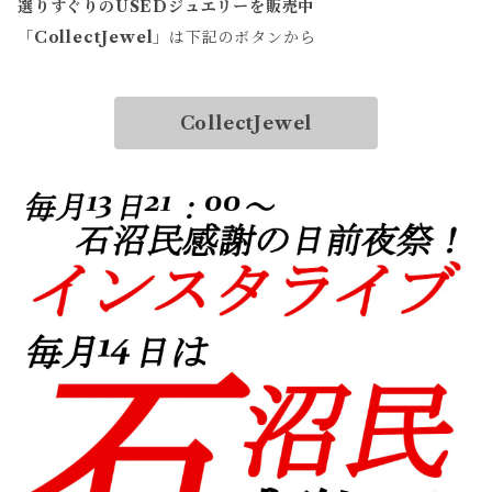
選りすぐりのUSEDジュエリーを販売中
「
CollectJewel
」は下記のボタンから
CollectJewel